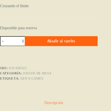
Cruzando el límite
Disponible para reserva
Soportes
Añadir al carrito
para
cartas
y
fichas
cantidad
SKU:
030.000322
CATEGORÍA:
JUEGOS DE MESA
ETIQUETA:
GEN X GAMES
Descripción